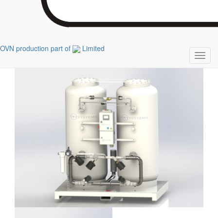
OVN production part of
Limited
Toggl
navig